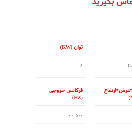
اس بگیرید
توان (KW)
11
P
عرض*ارتفاع
فرکانس خروجی
(HZ)
500 ~ 0