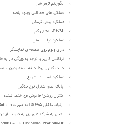
الگوریتم ترمز شار
عملکردهای حفاظتی بهبود یافته:
عملکرد پیش گرمکن
PWM
با نشتی کم
عملکرد توقف ایمنی
دارای ولوم روی صفحه ی نمایشگر
فرکانس کاربر با توجه به ویژگی بار به 
حالت کنترل بردارحلقه بسته بدون سنس
عملکرد آسان در شروع
پایانه های کنترل نوع پلاگین
کنترل روشن/خاموش فن خنک کننده
ارتباط داخلی
RS485
به صورت
uilt-in
اتصال به شبکه های زیر به صورت آپشن
odbus ATU، DeviceNet، Profibus-DP،