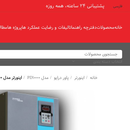
پشتیبانی 24 ساعته، همه روزه
فارسی
خانه
محصولات
دفترچه راهنما
تالیفات و رضایت عملکرد ها
پروژه ها
مطال
انتخاب دسته بندی
خانه
اینورتر
پاور درایو
مدل PD1000
اینورتر مدل PD1000 توان 11 کیلو وات سه فاز