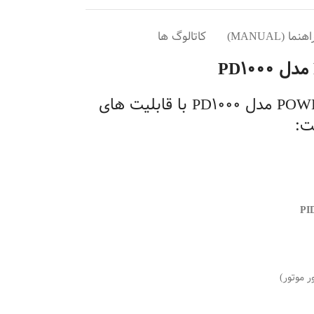
ا (MANUAL)
کاتالوگ ها
1. اینورتر سری POWER DRIVE مدل PD1000 با قابلیت های
ت:
PI
 موتور)