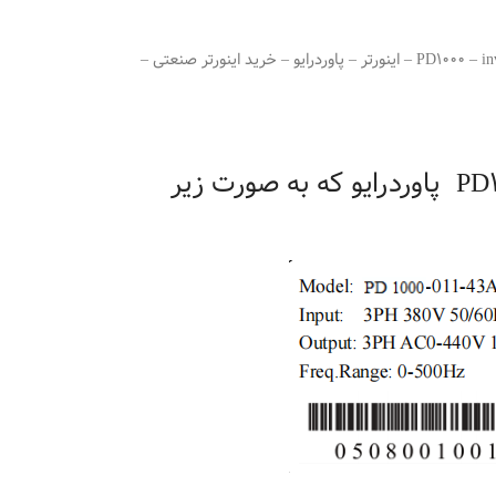
دارای چاپر داخلی تا توان 22 کیلووات PD1000 – inverter – اینورتر – پاوردرایو – خرید اینورتر صنعتی –
2. اینورتر های سری PD1000 پاوردرایو که به صورت زیر