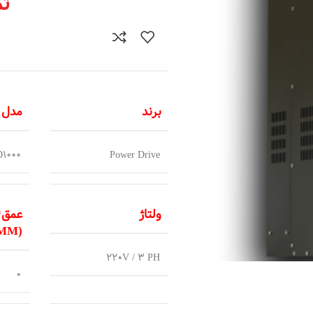
تم
برند
مدل
D1000
Power Drive
ولتاژ
عمق*
(MM)
220V / 3 PH
0