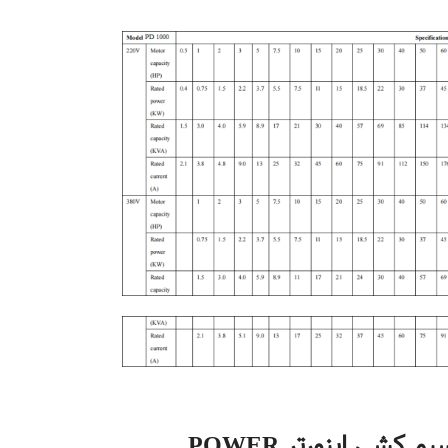
4. بلوک دیاگرام و نحوه سیم کشی اینورتر POWER