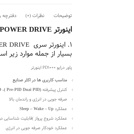
توضیحات
نظرات (0)
دفترچه راهنم
اینورتر POWER DRIVE مدل PD1000
بسیار از جمله موارد زیر اس
پاور درایو PD1000 اینورتر
مناسب کاربری ها در اکثر صنایع
کنترل پیشرفته
( Pre-PID Duai PID)
،
D
صرفه جویی در انرژی و راندمان بالا
عملکرد
Sleep – Wake – Up
عملکرد شروع پرواز )قابلیت شناسایی دور
عملکرد خودکار صرفه جویی در انرژی