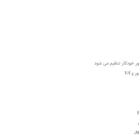
طور خودکار تنظیم می شود
ور و
V/f
B
M