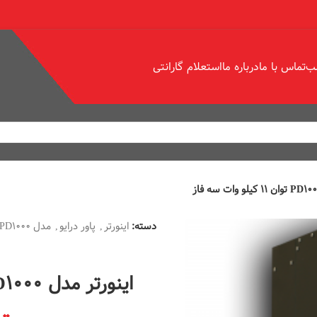
ب
تماس با ما
درباره ما
استعلام گارانتی
دسته:
اینورتر
,
پاور درایو
,
مدل PD1000
اینورتر مدل PD1000 توان 11 کیلو وات سه فاز