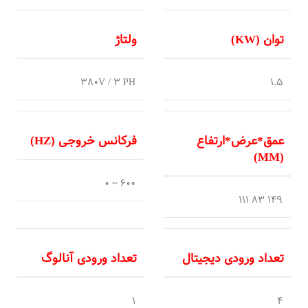
توان (KW)
ولتاژ
380V / 3 PH
1.5
عمق*عرض*ارتفاع
فرکانس خروجی (HZ)
(MM)
600 ~ 0
149 83 111
تعداد ورودی دیجیتال
تعداد ورودی آنالوگ
1
4