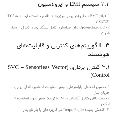
2.2 سیستم EMI و ایزولاسیون
1- فیلتر EMC داخلی (در برخی ورژن‌ها) مطابق با استاندارد IEC61800-
3 C2/C3
2- Opto-isolated I/O برای جداسازی کامل سیگنال‌های کنترل از مدار
قدرت
3. الگوریتم‌های کنترلی و قابلیت‌های
هوشمند
3.1 کنترل برداری (SVC – Sensorless Vector
Control)
1- تخمین لحظه‌ای پارامترهای موتور: مقاومت استاتور، القای روتور،
جریان شار
2- دقت بالای کنترل گشتاور در RPM نزدیک صفر بدون استفاده از
انکودر
3- کاهش پدیده Torque Ripple در کاربردهای با بار ناپایدار