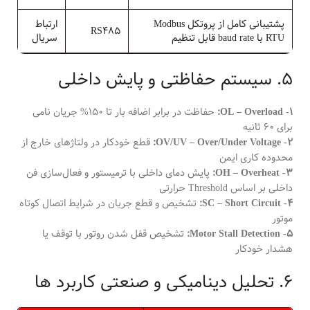
پشتیبانی کامل از پروتکل Modbus
ارتباط
RS485
RTU با baud rate قابل تنظیم
سریال
5. سیستم حفاظتی و پایش داخلی
1- OL – Overload:
حفاظت در برابر اضافه بار تا 150% جریان نامی
برای 60 ثانیه
2- OV/UV – Over/Under Voltage:
قطع خودکار در ولتاژهای خارج از
محدوده کاری ایمن
3- OH – Overheat:
پایش دمای داخلی با ترمیستور و فعال‌سازی فن
داخلی بر اساس Threshold حرارتی
4- SC – Short Circuit:
تشخیص و قطع جریان در شرایط اتصال کوتاه
موتور
5- Motor Stall Detection:
تشخیص قفل شدن روتور با توقف یا
هشدار خودکار
6. تحلیل دینامیکی و صنعتی کاربرد ها