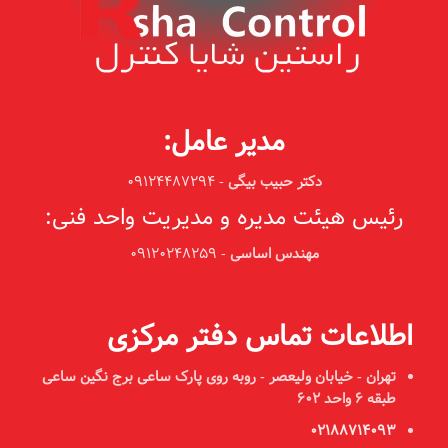
مدیر عامل:
دکتر حبیب بیگی
-
09124487294
رئیس هیئت مدیره و مدیریت واحد فنی:
مهندس اساسی
-
09120248259
اطلاعات تماس دفتر مرکزی
تهران - خیابان ولیعصر - روبه روی پارک ساعی
برج نگین ساعی
طبقه ۶ واحد ۶۰۲
02188714093