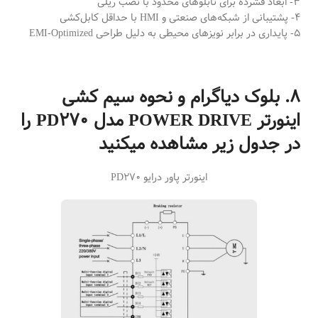
3- ابعاد فشرده برای تابلوهای محدود با نصب ریلی
4- پشتیبانی از شبکه‌های صنعتی و HMI با حداقل کابل‌کشی
5- پایداری در برابر نویزهای محیطی به دلیل طراحی EMI-Optimized
8. بلوک دیاگرام و نحوه سیم کشی
اینورتر POWER DRIVE مدل PD270 را
در جدول زیر مشاهده میکنید
اینورتر پاور درایو PD270