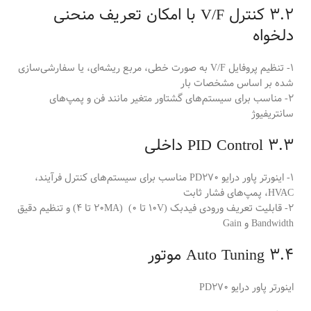
3.2 کنترل V/F با امکان تعریف منحنی
دلخواه
1- تنظیم پروفایل V/F به صورت خطی، مربع ریشه‌ای، یا سفارشی‌سازی
شده بر اساس مشخصات بار
2- مناسب برای سیستم‌های گشتاور متغیر مانند فن و پمپ‌های
سانتریفیوژ
3.3 PID Control داخلی
1- اینورتر پاور درایو PD270 مناسب برای سیستم‌های کنترل فرآیند،
HVAC، پمپ‌های فشار ثابت
2- قابلیت تعریف ورودی فیدبک (10V تا 0) (20MA تا 4) و تنظیم دقیق
Bandwidth و Gain
3.4 Auto Tuning موتور
اینورتر پاور درایو PD270