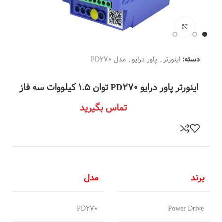
بزرگنمایی تصویر
دسته:
اینورتر
,
پاور درایو
,
مدل PD270
اینورتر پاور درایو PD270 توان 1.5 کیلووات سه فاز
تماس بگیرید
برند
مدل
PD270
Power Drive