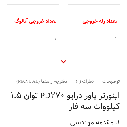
تعداد رله خروجی
تعداد خروجی آنالوگ
1
1
توضیحات
نظرات (0)
دفترچه راهنما (MANUAL)
کاتال
اینورتر پاور درایو PD270 توان 1.5
کیلووات سه فاز
1. مقدمه مهندسی