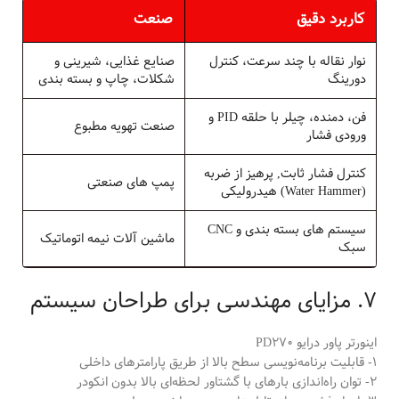
كاربرد دقيق
صنعت
نوار نقاله با چند سرعت، كنترل
صنايع غذايى، شیرینی و
دورينگ
شکلات، چاپ و بسته بندی
فن، دمنده، چيلر با حلقه PID و
صنعت تهويه مطبوع
ورودى فشار
کنترل فشار ثابت, پرهيز از ضربه
پمپ هاى صنعتى
(Water Hammer) هيدروليکى
سيستم هاى بسته بندى و CNC
ماشين آلات نيمه اتوماتيک
سبک
7. مزایای مهندسی برای طراحان سیستم
اینورتر پاور درایو PD270
1- قابلیت برنامه‌نویسی سطح بالا از طریق پارامترهای داخلی
2- توان راه‌اندازی بارهای با گشتاور لحظه‌ای بالا بدون انکودر