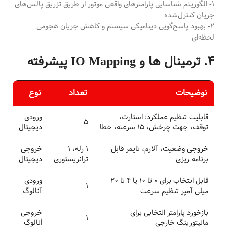
1- الگوریتم شناسایی پارامترهای واقعی موتور از طریق تزریق پالس‌های
جریان کنترل‌شده
2- بهبود پاسخ‌گویی دینامیکی سیستم و کاهش جریان هجومی
لحظه‌ای
4. ترمینال ها و IO Mapping پیشرفته
نوضیحات
تعداد
نوع
قابليت تنظيم عملكرد: استارت،
ورودی
5
توقف، جهت چرخش، 15 سرعته، خطا
ديجيتال
خروجى وضعيت، آلارم، تايمر قابل
1 رله، 1
خروجى
برنامه ريزى
ترانزيستورى
ديجيتال
قابل انتخاب براى 0 تا 10 یا 4 تا 20
ورودى
1
میلی آمپر تنظيم سرعت
آنالوگ
بازخورد پارامتر انتخابى براى
خروجى
1
مانيتورينگ خارجى
أنالوگ