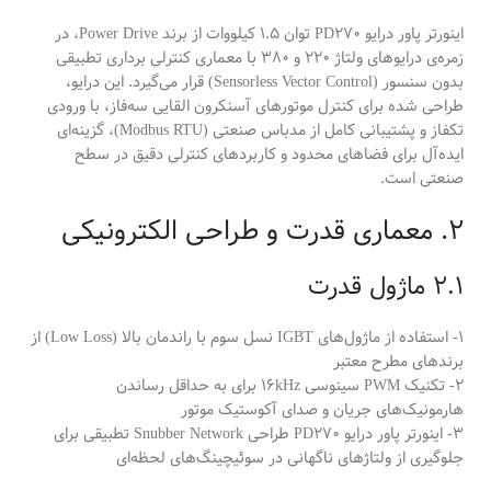
اینورتر پاور درایو PD270 توان 1.5 کیلووات از برند Power Drive، در
زمره‌ی درایوهای ولتاژ 220 و 380 با معماری کنترلی برداری تطبیقی
بدون سنسور (Sensorless Vector Control) قرار می‌گیرد. این درایو،
طراحی شده برای کنترل موتورهای آسنکرون القایی سه‌فاز، با ورودی
تکفاز و پشتیبانی کامل از مدباس صنعتی (Modbus RTU)، گزینه‌ای
ایده‌آل برای فضاهای محدود و کاربردهای کنترلی دقیق در سطح
صنعتی است.
2. معماری قدرت و طراحی الکترونیکی
2.1 ماژول قدرت
1- استفاده از ماژول‌های IGBT نسل سوم با راندمان بالا (Low Loss) از
برندهای مطرح معتبر
2- تکنیک PWM سینوسی 16kHz برای به حداقل رساندن
هارمونیک‌های جریان و صدای آکوستیک موتور
3- اینورتر پاور درایو PD270 طراحی Snubber Network تطبیقی برای
جلوگیری از ولتاژهای ناگهانی در سوئیچینگ‌های لحظه‌ای