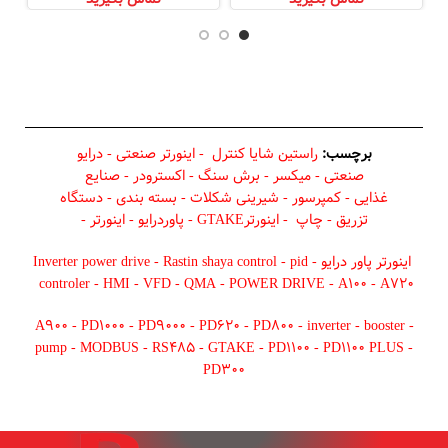
برچسب:
راستین شایا کنترل
-
اینورتر صنعتی
-
درایو
صنعتی
-
میکسر
-
برش سنگ
-
اکسترودر
-
صنایع
غذایی
-
کمپرسور
-
شیرینی شکلات
-
بسته بندی
-
دستگاه
تزریق
-
چاپ
-
اینورترGTAKE
-
پاوردرایو
-
اینورتر
-
اینورتر پاور درایو
-
pid
-
Rastin shaya control
-
Inverter power drive
controler
-
HMI
-
VFD
-
QMA
-
POWER DRIVE
-
A100
-
A720
A900
-
PD1000
-
PD9000
-
PD620
-
PD800
-
inverter
-
booster
-
pump
-
MODBUS
-
RS485
-
GTAKE
-
PD1100
-
PD1100 PLUS
-
PD300