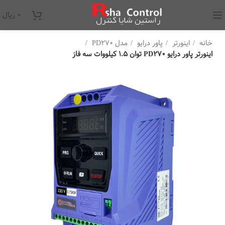
۰
ریال
خانه
اینورتر
پاور درایو
مدل PD270
اینورتر پاور درایو PD270 توان 1.5 کیلووات سه فاز