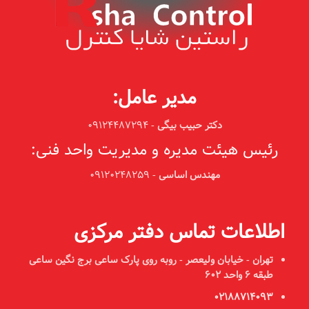
مدیر عامل:
دکتر حبیب بیگی
-
09124487294
رئیس هیئت مدیره و مدیریت واحد فنی:
مهندس اساسی
-
09120248259
اطلاعات تماس دفتر مرکزی
تهران - خیابان ولیعصر - روبه روی پارک ساعی
برج نگین ساعی
طبقه ۶ واحد ۶۰۲
02188714093