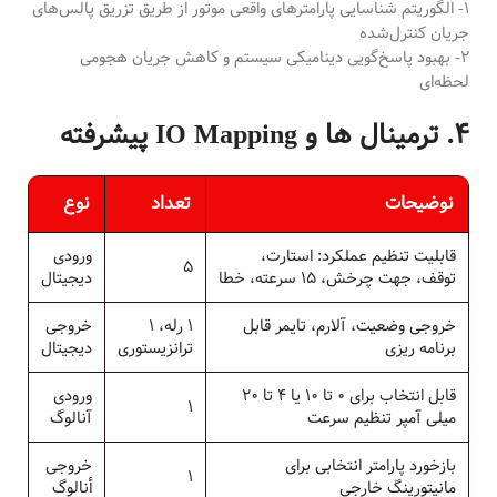
1- الگوریتم شناسایی پارامترهای واقعی موتور از طریق تزریق پالس‌های
جریان کنترل‌شده
2- بهبود پاسخ‌گویی دینامیکی سیستم و کاهش جریان هجومی
لحظه‌ای
4. ترمینال ها و IO Mapping پیشرفته
نوضیحات
تعداد
نوع
قابليت تنظيم عملكرد: استارت،
ورودی
5
توقف، جهت چرخش، 15 سرعته، خطا
ديجيتال
خروجى وضعيت، آلارم، تايمر قابل
1 رله، 1
خروجى
برنامه ريزى
ترانزيستورى
ديجيتال
قابل انتخاب براى 0 تا 10 یا 4 تا 20
ورودى
1
میلی آمپر تنظيم سرعت
آنالوگ
بازخورد پارامتر انتخابى براى
خروجى
1
مانيتورينگ خارجى
أنالوگ