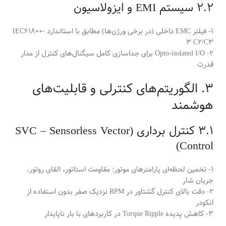
2.2 سیستم EMI و ایزولاسیون
1- فیلتر EMC داخلی (در برخی ورژن‌ها) مطابق با استاندارد IEC61800-
3 C2/C3
2- Opto-isolated I/O برای جداسازی کامل سیگنال‌های کنترل از مدار
قدرت
3. الگوریتم‌های کنترلی و قابلیت‌های
هوشمند
3.1 کنترل برداری (SVC – Sensorless Vector
Control)
1- تخمین لحظه‌ای پارامترهای موتور: مقاومت استاتور، القای روتور،
جریان شار
2- دقت بالای کنترل گشتاور در RPM نزدیک صفر بدون استفاده از
انکودر
3- کاهش پدیده Torque Ripple در کاربردهای با بار ناپایدار