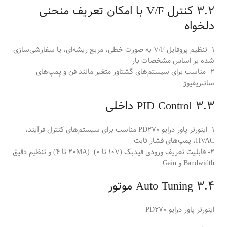
3.2 کنترل V/F با امکان تعریف منحنی
دلخواه
1- تنظیم پروفایل V/F به صورت خطی، مربع ریشه‌ای، یا سفارشی‌سازی
شده بر اساس مشخصات بار
2- مناسب برای سیستم‌های گشتاور متغیر مانند فن و پمپ‌های
سانتریفیوژ
3.3 PID Control داخلی
1- اینورتر پاور درایو PD270 مناسب برای سیستم‌های کنترل فرآیند،
HVAC، پمپ‌های فشار ثابت
2- قابلیت تعریف ورودی فیدبک (10V تا 0) (20MA تا 4) و تنظیم دقیق
Bandwidth و Gain
3.4 Auto Tuning موتور
اینورتر پاور درایو PD270