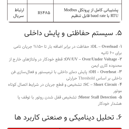
پشتیبانی کامل از پروتکل Modbus
ارتباط
RS485
RTU با baud rate قابل تنظیم
سریال
5. سیستم حفاظتی و پایش داخلی
1- OL – Overload:
حفاظت در برابر اضافه بار تا 150% جریان نامی
برای 60 ثانیه
2- OV/UV – Over/Under Voltage:
قطع خودکار در ولتاژهای خارج از
محدوده کاری ایمن
3- OH – Overheat:
پایش دمای داخلی با ترمیستور و فعال‌سازی فن
داخلی بر اساس Threshold حرارتی
4- SC – Short Circuit:
تشخیص و قطع جریان در شرایط اتصال کوتاه
موتور
5- Motor Stall Detection:
تشخیص قفل شدن روتور با توقف یا
هشدار خودکار
6. تحلیل دینامیکی و صنعتی کاربرد ها