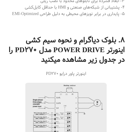
3- ابعاد فشرده برای تابلوهای محدود با نصب ریلی
4- پشتیبانی از شبکه‌های صنعتی و HMI با حداقل کابل‌کشی
5- پایداری در برابر نویزهای محیطی به دلیل طراحی EMI-Optimized
8. بلوک دیاگرام و نحوه سیم کشی
اینورتر POWER DRIVE مدل PD270 را
در جدول زیر مشاهده میکنید
اینورتر پاور درایو PD270