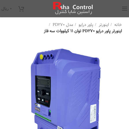
۰
ریال
خانه
اینورتر
پاور درایو
مدل PD270
اینورتر پاور درایو PD270 توان 11 کیلووات سه فاز