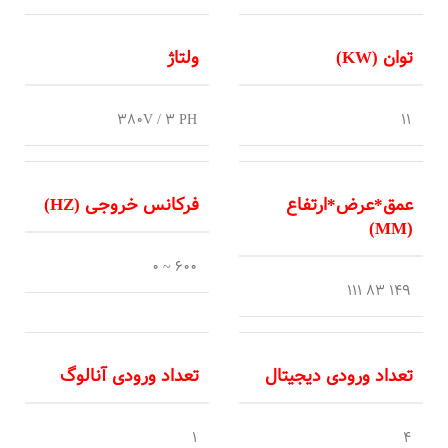
توان (KW)
ولتاژ
380V / 3 PH
11
عمق*عرض*ارتفاع
فرکانس خروجی (HZ)
(MM)
600 ~ 0
149 83 111
تعداد ورودی دیجیتال
تعداد ورودی آنالوگ
1
4