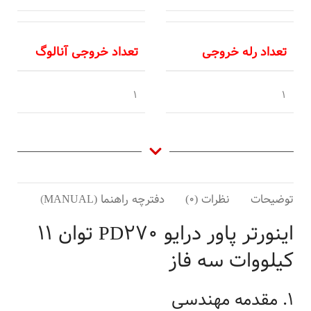
تعداد رله خروجی
تعداد خروجی آنالوگ
1
1
توضیحات
نظرات (0)
دفترچه راهنما (MANUAL)
کاتال
اینورتر پاور درایو PD270 توان 11
کیلووات سه فاز
1. مقدمه مهندسی