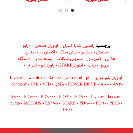
برچسب:
راستین شایا کنترل
-
اینورتر صنعتی
-
درایو
صنعتی
-
میکسر
-
برش سنگ
-
اکسترودر
-
صنایع
غذایی
-
کمپرسور
-
شیرینی شکلات
-
بسته بندی
-
دستگاه
تزریق
-
چاپ
-
اینورترGTAKE
-
پاوردرایو
-
اینورتر
-
اینورتر پاور درایو
-
pid
-
Rastin shaya control
-
Inverter power drive
controler
-
HMI
-
VFD
-
QMA
-
POWER DRIVE
-
A100
-
A720
A900
-
PD1000
-
PD9000
-
PD620
-
PD800
-
inverter
-
booster
-
pump
-
MODBUS
-
RS485
-
GTAKE
-
PD1100
-
PD1100 PLUS
-
PD300