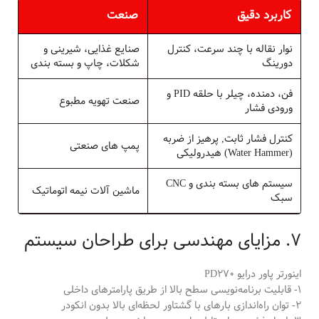
كاربرد دقيق
صنعت
نوار نقاله با چند سرعت، كنترل
صنايع غذايى، شیرینی و
دورينگ
شکلات، چاپ و بسته بندی
فن، دمنده، چيلر با حلقه PID و
صنعت تهويه مطبوع
ورودى فشار
کنترل فشار ثابت, پرهيز از ضربه
پمپ هاى صنعتى
(Water Hammer) هيدروليکى
سيستم هاى بسته بندى و CNC
ماشين آلات نيمه اتوماتيک
سبک
7. مزایای مهندسی برای طراحان سیستم
اینورتر پاور درایو PD270
1- قابلیت برنامه‌نویسی سطح بالا از طریق پارامترهای داخلی
2- توان راه‌اندازی بارهای با گشتاور لحظه‌ای بالا بدون انکودر