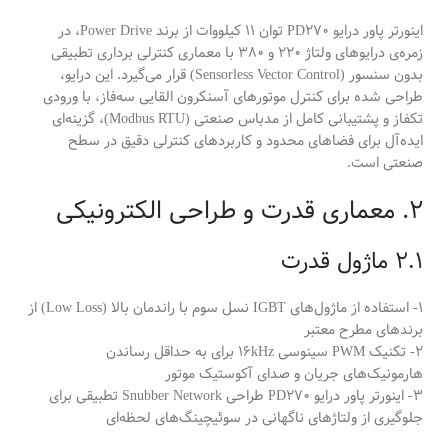
اینورتر پاور درایو PD270 توان 11 کیلووات از برند Power Drive، در
زمره‌ی درایوهای ولتاژ 220 و 380 با معماری کنترلی برداری تطبیقی
بدون سنسور (Sensorless Vector Control) قرار می‌گیرد. این درایو،
طراحی شده برای کنترل موتورهای آسنکرون القایی سه‌فاز، با ورودی
تکفاز و پشتیبانی کامل از مدباس صنعتی (Modbus RTU)، گزینه‌ای
ایده‌آل برای فضاهای محدود و کاربردهای کنترلی دقیق در سطح
صنعتی است.
2. معماری قدرت و طراحی الکترونیکی
2.1 ماژول قدرت
1- استفاده از ماژول‌های IGBT نسل سوم با راندمان بالا (Low Loss) از
برندهای مطرح معتبر
2- تکنیک PWM سینوسی 16kHz برای به حداقل رساندن
هارمونیک‌های جریان و صدای آکوستیک موتور
3- اینورتر پاور درایو PD270 طراحی Snubber Network تطبیقی برای
جلوگیری از ولتاژهای ناگهانی در سوئیچینگ‌های لحظه‌ای